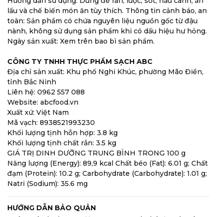
Hướng dẫn sử dụng: Dùng để rán, luộc, sốt, nấu canh, ăn
lẩu và chế biến món ăn tùy thích. Thông tin cảnh báo, an
toàn: Sản phẩm có chứa nguyên liệu nguồn gốc từ đậu
nành, không sử dụng sản phẩm khi có dấu hiệu hư hỏng.
Ngày sản xuất: Xem trên bao bì sản phẩm.
CÔNG TY TNHH THỰC PHẨM SẠCH ABC
Địa chỉ sản xuất: Khu phố Nghi Khúc, phường Mão Điền,
tỉnh Bắc Ninh
Liên hệ: 0962 557 088
Website: abcfood.vn
Xuất xứ: Việt Nam
Mã vạch: 8938521993230
Khối lượng tịnh hỗn hợp: 3.8 kg
Khối lượng tịnh chất rắn: 3.5 kg
GIÁ TRỊ DINH DƯỠNG TRUNG BÌNH TRONG 100 g
Năng lượng (Energy): 89,9 kcal Chất béo (Fat): 6.01 g; Chất
đạm (Protein): 10.2 g; Carbohydrate (Carbohydrate): 1.01 g;
Natri (Sodium): 35.6 mg
HƯỚNG DẪN BẢO QUẢN